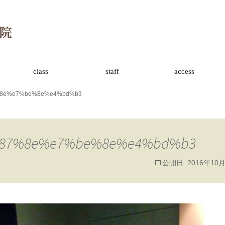
class
staff
access
8e%e7%be%8e%e4%bd%b3
87%8e%e7%be%8e%e4%bd%b3
公開日:
2016年10