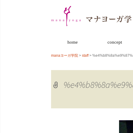
コ
home
concept
ン
テ
manaヨーガ学院
>
staff
>
%e4%b8%8a%e9%87%
ン
ツ
へ
ス
%e4%b8%8a%e9%
キ
ッ
プ