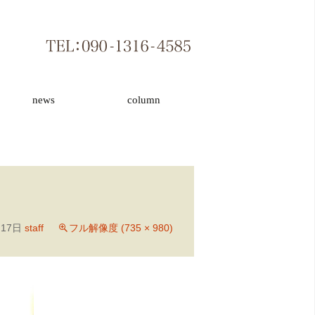
news
column
月17日
staff
フル解像度 (735 × 980)