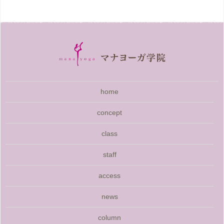
home
concept
class
staff
access
news
column