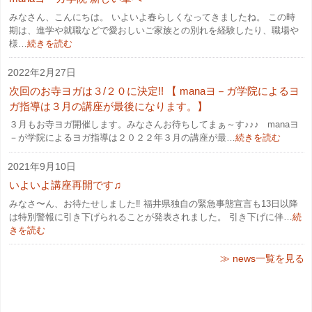
みなさん、こんにちは。 いよいよ春らしくなってきましたね。 この時
期は、進学や就職などで愛おしいご家族との別れを経験したり、職場や
様…
続きを読む
2022年2月27日
次回のお寺ヨガは３/２０に決定!! 【 manaヨ－ガ学院によるヨ
ガ指導は３月の講座が最後になります。】
３月もお寺ヨガ開催します。みなさんお待ちしてまぁ～す♪♪♪ manaヨ
－が学院によるヨガ指導は２０２２年３月の講座が最…
続きを読む
2021年9月10日
いよいよ講座再開です♫
みなさ〜ん、お待たせしました‼︎ 福井県独自の緊急事態宣言も13日以降
は特別警報に引き下げられることが発表されました。 引き下げに伴…
続
きを読む
≫ news一覧を見る